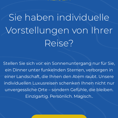
Zeitgerechter Transfer zum Flughafen, wo Sie
Ihren Heimflug antreten werden.
Sie haben individuelle
Wichtige Informationen
Vorstellungen von Ihrer
vorab zubuchbar
Kulturpaket um € 189,- p. P.:
Reise?
Stadtrundfahrt Liverpool
Stadtrundfahrt Edinburgh
Stadtrundfahrt Dublin
Stellen Sie sich vor: ein Sonnenuntergang nur für Sie,
Alle Ausflüge inklusive Reiseleitung
ein Dinner unter funkelnden Sternen, verborgen in
7 x Abendessen um 109,-€ pro Person
einer Landschaft, die Ihnen den Atem raubt. Unsere
NEUE EINREISEBESTIMMUNGEN FÜR UK AB
individuellen Luxusreisen schenken Ihnen nicht nur
APRIL 2025
unvergessliche Orte – sondern Gefühle, die bleiben.
https://www.gov.uk/guidance/apply-for-an-
Einzigartig. Persönlich. Magisch..
electronic-travel-authorisation-eta
https://www.bmeia.gv.at/reise-
services/reiseinformation/land/vereinigtes-