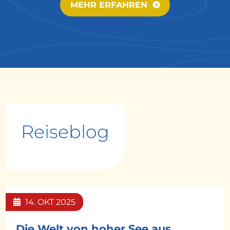
MEHR ERFAHREN
koenigreich/
**Programmänderungen vorbehalten**
Reiseblog
-
© MSC Kreuzfahrten
14.
OKT
2025
Die Welt von hoher See aus