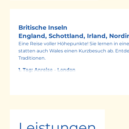
Britische Inseln
England, Schottland, Irland, Nordi
Eine Reise voller Höhepunkte! Sie lernen in e
statten auch Wales einen Kurzbesuch ab. Entde
Traditionen.
1. Tag: Anreise - London
Flug nach London und Empfang durch die Reisel
Palace, Big Ben, Westminster Abbey, City of L
London. Übernachtung im Raum London.
2. Tag: Oxford – Liverpool
Heute starten Sie Richtung Norden um in der U
von dieser Eliteschmiede mit seinen weltberü
Leistungen
Heimat der legendären Beatles selbständig ode