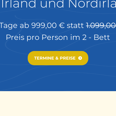
 Irland und Nordir
 Tage ab
999,00 €
statt
1.099,0
Preis pro Person im 2 - Bett
TERMINE & PREISE