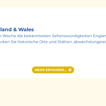
rland & Wales
iner Woche die bekanntesten Sehenswürdigkeiten Engla
cken Sie historische Orte und Stätten, abwechslungsrei
eitung. Danach lernen Sie die britische Hauptstadt be
ondon, Tower Bridge und vieles mehr. Danach haben Sie 
MEHR ERFAHREN...
niversitätsstadt Oxford Halt zu machen. Hier haben Sie
hmten Colleges zu bekommen. Danach Weiterfahrt nach
r bei einer geführten Stadtrundfahrt* (bei Buchung des