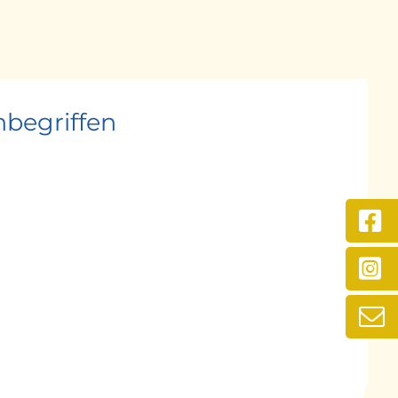
haft des Lake Districts, wo Sie am
schen Hadrians Wall und dem bekannten
rnachtung im Raum Glasgow.
inbegriffen
 oder bei einer Stadtrundfahrt* (bei Buchung
Landes. Übernachtung im Raum Glasgow.
ptstadt Belfast kennenlernen. Danach fahren Sie
rische Hauptstadt Dublin mit dem
hrt* (bei Buchung des Kultur- &
im Raum Dublin.
anoramaschifffahrt nach Wales in den