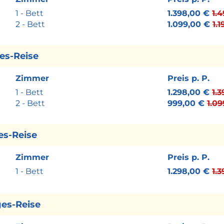
1 - Bett
1.398,00 €
1.
2 - Bett
1.099,00 €
1.
ges-Reise
RIL 2025
Zimmer
Preis p. P.
onic-travel-authorisation-eta
1 - Bett
1.298,00 €
1.
ormation/land/vereinigtes-koenigreich/
2 - Bett
999,00 €
1.0
ges-Reise
Zimmer
Preis p. P.
1 - Bett
1.298,00 €
1.
ges-Reise