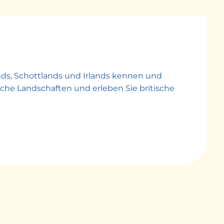
nds, Schottlands und Irlands kennen und
che Landschaften und erleben Sie britische
i einer Stadtrundfahrt kennen: Buckingham
genügend Zeit für eigene Erkundungen in
 Zeit für einen Stadtbummel, um einen Eindruck
 Liverpool, um die moderne Hafenstadt und
 Kultur- & Genusspaketes) kennen zu lernen.