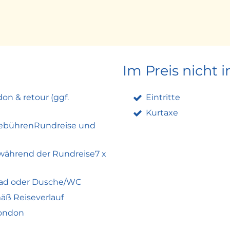
w
und um Manchester gelangen Sie in die herrliche Landsc
Anschließend überqueren Sie in der Nähe der histori
hottland. Danach Besuch des lebendigen Glasgows. Übe
Im Preis nicht 
on & retour (ggf.
Eintritte
burgh zu erkunden. Entdecken Sie Edinburgh selbständig
rch die typisch schottische Landschaft im Süden des 
Kurtaxe
sgebührenRundreise und
irland - Belfast – Irland - Dublin
 mit der Fähre nach Irland, wo Sie die nordirische Hau
 während der Rundreise7 x
onasterbaice in den Süden Irlands. Entdecken Sie die i
ertel Temple Bar selbständig oder bei einer Stadtrundfa
Bad oder Dusche/WC
nd lebendige Atmosphäre dieser Stadt. Übernachtung 
ß Reiseverlauf
s – Tenby – Cardiff
London
ehen in Rosslare an Bord der Fähre, die Sie bei einer P