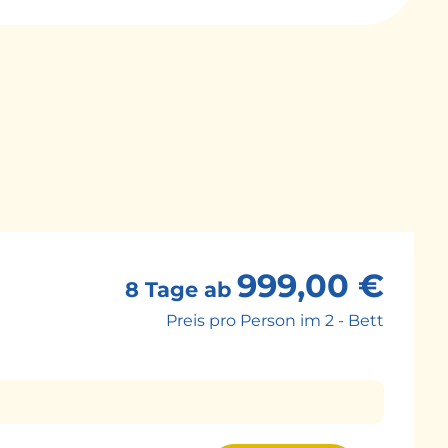
y. Umgeben von einer mittelalterlichen
ie Stadt mit seinen zahlreichen Boutiquen und
 genügend Zeit haben diese moderne Stadt mit
r die imposante Severn Brücke nach England.
westenglands mit großer Schifffahrtsgeschichte.
ulturerbe ausgezeichnetem Stadtzentrum.
inem mysteriösen Steinkreis zu besuchen.
 Übernachtung im Raum London.
999,00 €
8 Tage ab
Preis pro Person im 2 - Bett