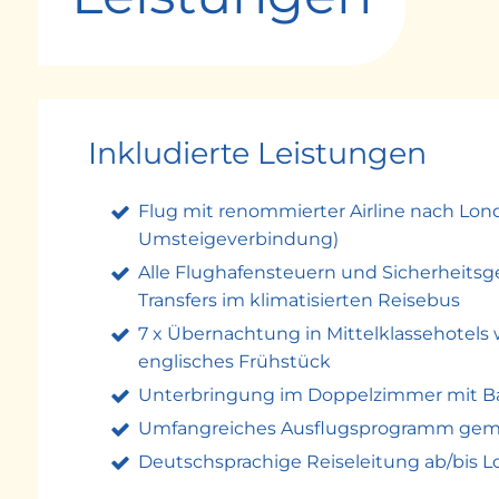
Übernachtung im Raum Liverpool.
3. Tag: Lake District – Gretna Green – Glasgo
Durch das dichtbesiedelte Wirtschaftszentrum r
wunderschönen Lake Windermere Halt machen. 
„Heiratsort“ Gretna Green die Grenze nach Sc
Inkludierte Leistungen
4. Tag: Schottland – Edinburgh
Flug mit renommierter Airline nach Lond
Heute gilt es die schottische Hauptstadt Edin
Umsteigeverbindung)
des Kultur- & Genusspaketes). Danach Fahrt du
Alle Flughafensteuern und Sicherheit
5. Tag: Schottland – Panoramaschifffahrt - Nord
Transfers im klimatisierten Reisebus
Entlang der Westküste Schottlands gelangen Sie
7 x Übernachtung in Mittelklassehotels
entlang der Küste vorbei an der Klosterruine M
englisches Frühstück
altehrwürdigen Trinity College und dem Szenevi
Unterbringung im Doppelzimmer mit 
Genusspaketes) und genießen Sie die offene u
Umfangreiches Ausflugsprogramm gemä
6. Tag: Südirland – Panoramaschifffahrt - Wale
Deutschsprachige Reiseleitung ab/bis 
Frühmorgens fahren Sie der Küste entlang und g