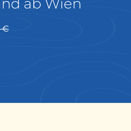
land ab Wien
0 €