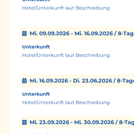
Stadtrundfahrt Edinburgh
Hotel/Unterkunft laut Beschreibung
Stadtrundfahrt Dublin
Alle Ausflüge inklusive Reiseleitung
7 x Abendessen um 109,-€ pro Person
Mi. 09.09.2026 - Mi. 16.09.2026 / 8-Ta
NEUE EINREISEBESTIMMUNGEN FÜR UK AB AP
Unterkunft
https://www.gov.uk/guidance/apply-for-an-electr
Hotel/Unterkunft laut Beschreibung
https://www.bmeia.gv.at/reise-services/reiseinf
**Programmänderungen vorbehalten**
Mi. 16.09.2026 - Di. 23.06.2026 / 8-Ta
Unterkunft
Hotel/Unterkunft laut Beschreibung
Mi. 23.09.2026 - Mi. 30.09.2026 / 8-Ta