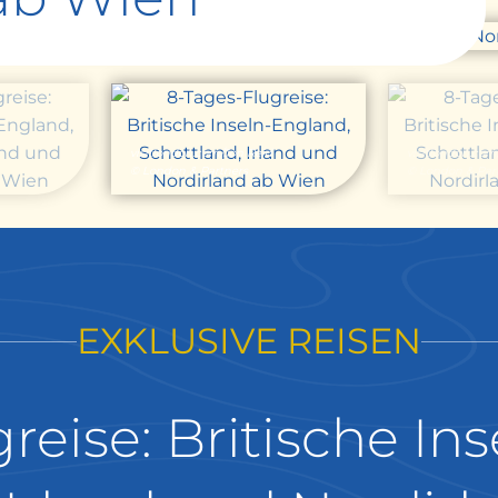
visitlondon.com/Jon Reid
visitlondon.co
© London & Partners
© London & Par
EXKLUSIVE REISEN
reise: Britische In