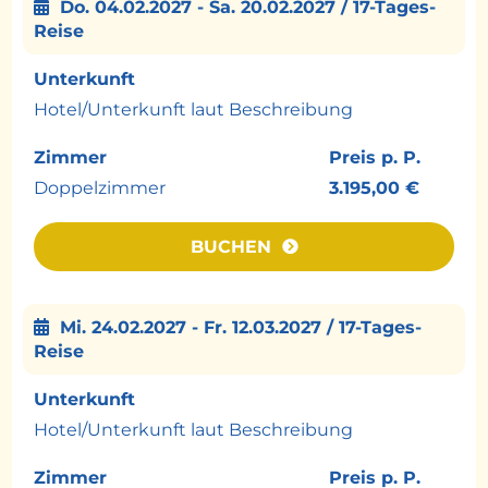
Do. 04.02.2027 - Sa. 20.02.2027 / 17-Tages-
Atmosphäre dieses geschichtsträchtigen
Reise
Schutzgebietes.
Unterkunft
Tag 13–14: Jaipur
Hotel/Unterkunft laut Beschreibung
In der „Rosaroten Stadt“ erwarten Sie einige
der bedeutendsten Sehenswürdigkeiten
Zimmer
Preis p. P.
Rajasthans. Sie besichtigen das imposante
Doppelzimmer
3.195,00 €
Amber Fort, den berühmten Palast der
Winde (Hawa Mahal), den City Palace und das
BUCHEN
UNESCO-Welterbe Jantar Mantar. Eine Tuk-
Tuk-Fahrt durch die Altstadt vermittelt
authentische Eindrücke vom Alltagsleben.
Mi. 24.02.2027 - Fr. 12.03.2027 / 17-Tages-
Am Abend sind Sie bei einer indischen
Reise
Familie zu Gast und lernen bei einer
Kochvorführung die Geheimnisse der
Unterkunft
regionalen Küche kennen.
Hotel/Unterkunft laut Beschreibung
Tag 15–16: Agra und Delhi
Zimmer
Preis p. P.
Auf dem Weg nach Agra besuchen Sie den