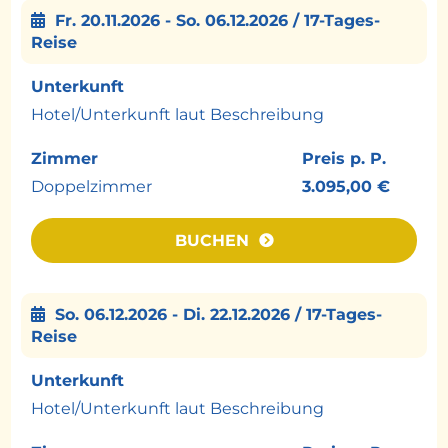
Jeep-Safari in ein Bishnoi-Dorf lernen Sie die
Fr. 20.11.2026 - So. 06.12.2026 / 17-Tages-
Lebensweise einer Gemeinschaft kennen,
Reise
die für ihren respektvollen Umgang mit
Unterkunft
Natur und Tieren bekannt ist.
Hotel/Unterkunft laut Beschreibung
Tag 8: Deogarh
Fahrt in die malerischen Aravalli-Berge und
Zimmer
Preis p. P.
Übernachtung in einem historischen
Doppelzimmer
3.095,00 €
Heritage-Hotel. Am Nachmittag erleben Sie
eine nostalgische Fahrt mit der historischen
BUCHEN
Schmalspurbahn durch die
abwechslungsreiche Berglandschaft. Die
Fahrt zählt zu den besonderen Geheimtipps
So. 06.12.2026 - Di. 22.12.2026 / 17-Tages-
der Reise.
Reise
Tag 9–10: Udaipur
Unterkunft
Nach einer morgendlichen Yoga-Session
Hotel/Unterkunft laut Beschreibung
besuchen Sie die berühmten Jain-Tempel
von Ranakpur mit ihren kunstvoll