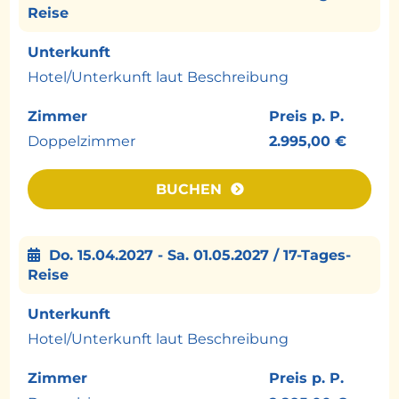
Reise
und beeindruckenden Naturerlebnissen
endet Ihre Reise durch das Land der
Unterkunft
Maharadschas.
Hotel/Unterkunft laut Beschreibung
Zimmer
Preis p. P.
**Programmänderungen vorbehalten. **
Doppelzimmer
2.995,00 €
Highlights
BUCHEN
Alt-Delhi mit Rikschafahrt durch Chandni
Chowk und Besuch des Sikh-Tempels
Bangla Sahib.
Do. 15.04.2027 - Sa. 01.05.2027 / 17-Tages-
Die kunstvoll bemalten Havelis von
Reise
Shekhawati in Mandawa.
Unterkunft
Festungen und Paläste in Bikaner,
Hotel/Unterkunft laut Beschreibung
Jodhpur und Jaipur.
Heritage-Hotels in ehemaligen Palästen
Zimmer
Preis p. P.
und Residenzen.