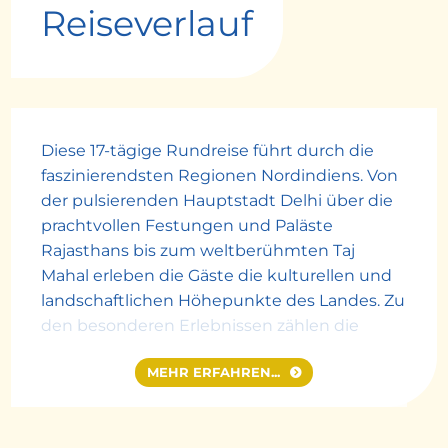
Reiseverlauf
Diese 17-tägige Rundreise führt durch die
faszinierendsten Regionen Nordindiens. Von
der pulsierenden Hauptstadt Delhi über die
prachtvollen Festungen und Paläste
Rajasthans bis zum weltberühmten Taj
Mahal erleben die Gäste die kulturellen und
landschaftlichen Höhepunkte des Landes. Zu
den besonderen Erlebnissen zählen die
farbenprächtigen Havelis von Shekhawati,
MEHR ERFAHREN...
die blaue Stadt Jodhpur, die Seenstadt
Udaipur, eine Tiger-Safari im Ranthambhore-
Nationalpark sowie authentische